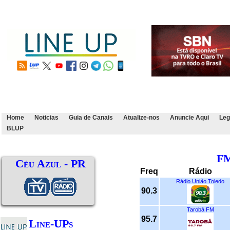
Home
Noticias
Guia de Canais
Atualize-nos
Anuncie Aqui
Leg
BLUP
F
Céu Azul - PR
Freq
Rádio
Rádio União Toledo
90.3
Tarobá FM
95.7
Line-UPs