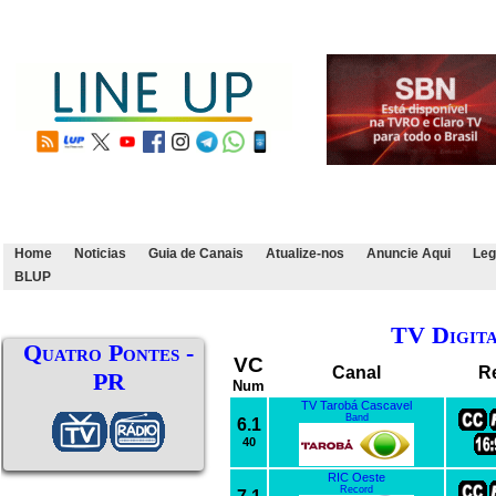
Home
Noticias
Guia de Canais
Atualize-nos
Anuncie Aqui
Leg
BLUP
TV Digit
Quatro Pontes -
VC
Canal
R
PR
Num
TV Tarobá Cascavel
Band
6.1
40
RIC Oeste
Record