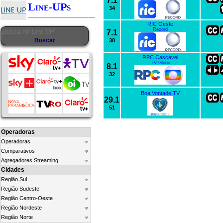
7.1
Line-UPs
34
RIC Oeste
Record
7.1
38
RPC Cascavel
TV Globo
8.1
32
Boa Vontade TV
29.1
51
Operadoras
Operadoras
Comparativos
Agregadores Streaming
Cidades
Região Sul
Região Sudeste
Região Centro-Oeste
Região Nordeste
Região Norte