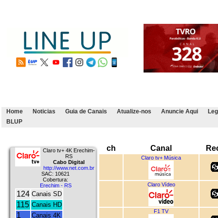
Home
Noticias
Guia de Canais
Atualize-nos
Anuncie Aqui
Leg
BLUP
ch
Canal
Re
Claro tv+ 4K Erechim-
RS
Claro tv+ Música
Cabo Digital
http://www.net.com.br
SAC: 10621
Cobertura:
Claro Vídeo
Erechim - RS
124
Canais SD
115
Canais HD
F1 TV
1
Canais 4K