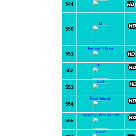
544
E!
550
FashionTV Brasil
551
TLC
552
Arte1
553
Food Network
554
Discovery Home & Health
555
Curta!