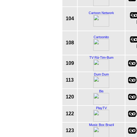
Cartoon Network
104
Cartoonito
108
TV Rá-Tim-Bum
109
Dum Dum
113
Bis
120
PlayTV
122
Music Box Brazil
123