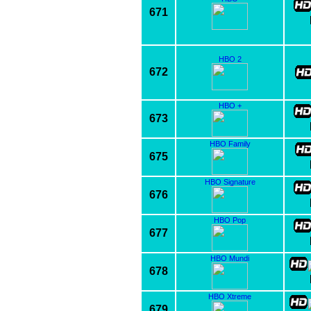
671
HBO 2
672
HBO +
673
HBO Family
675
HBO Signature
676
HBO Pop
677
HBO Mundi
678
HBO Xtreme
679