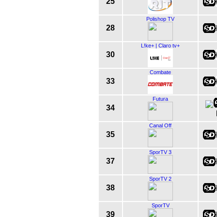
25
Polishop TV
28
L!ke+ | Claro tv+
30
Combate
33
Futura
34
Canal Off
35
SporTV 3
37
SporTV 2
38
SporTV
39