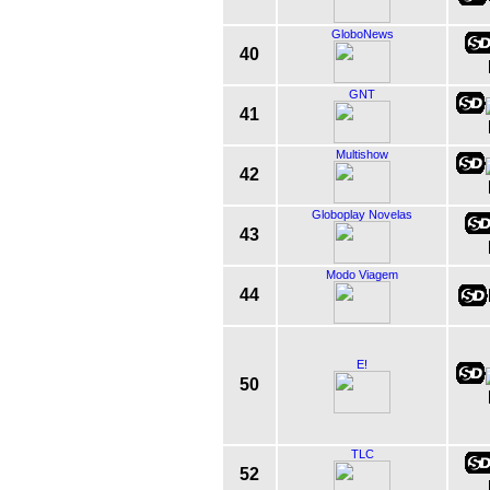
GloboNews
40
GNT
41
Multishow
42
Globoplay Novelas
43
Modo Viagem
44
E!
50
TLC
52