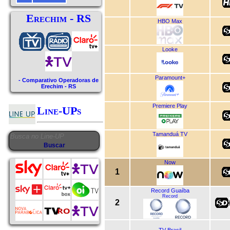
Erechim - RS
HBO Max
Looke
Paramount+
- Comparativo Operadoras de
Erechim - RS
Premiere Play
Line-UPs
Tamanduá TV
Now
1
Record Guaíba
Record
2
TV Brasil