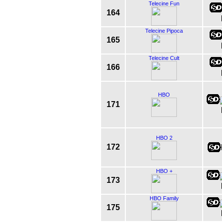
Telecine Fun
164
Telecine Pipoca
165
Telecine Cult
166
HBO
171
HBO 2
172
HBO +
173
HBO Family
175