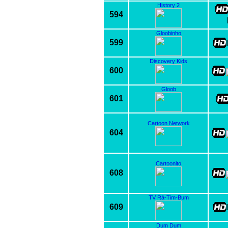
History 2
594
Gloobinho
599
Discovery Kids
600
Gloob
601
Cartoon Network
604
Cartoonito
608
TV Rá-Tim-Bum
609
Dum Dum