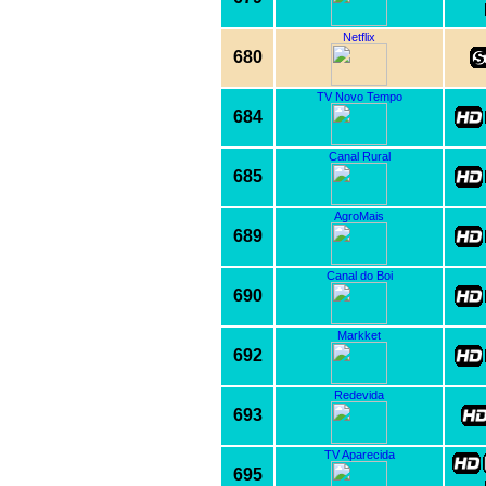
Netflix
680
TV Novo Tempo
684
Canal Rural
685
AgroMais
689
Canal do Boi
690
Markket
692
Redevida
693
TV Aparecida
695