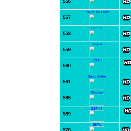
556
Travel Box Brazil
557
Fish TV
558
DogTV
559
HGTV
560
Sabor & Arte
561
Woohoo
565
ESPN 6
569
ESPN
570