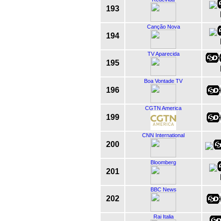
193
Canção Nova
194
TV Aparecida
195
Boa Vontade TV
196
CGTN America
199
CNN International
200
Bloomberg
201
BBC News
202
Rai Italia