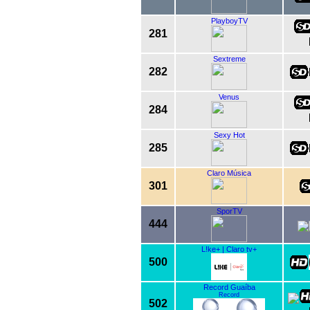
PlayboyTV
281
Sextreme
282
Venus
284
Sexy Hot
285
Claro Música
301
SporTV
444
L!ke+ | Claro tv+
500
Record Guaíba
Record
502