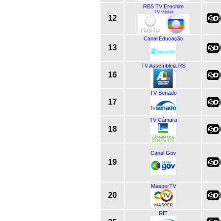
RBS TV Erechim
TV Globo
12
Canal Educação
13
TV Assembleia RS
16
TV Senado
17
TV Câmara
18
Canal Gov
19
MasperTV
20
RIT