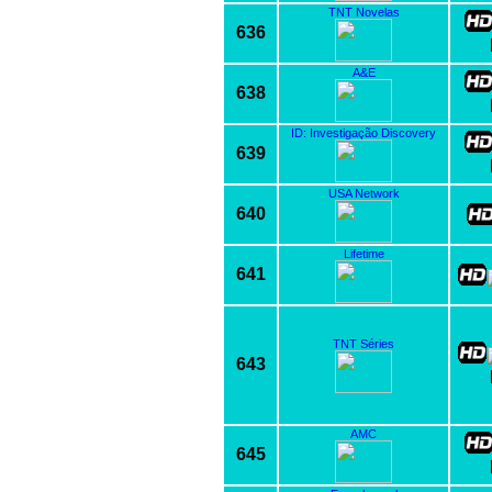
TNT Novelas
636
A&E
638
ID: Investigação Discovery
639
USA Network
640
Lifetime
641
TNT Séries
643
AMC
645