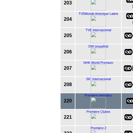
203
TV5Monde Amerique Latine
204
TVE Internacional
205
DW (español)
206
NHK World Premium
207
SIC Internacional
208
Premiere Interativo
220
Premiere Clubes
221
Premiere 2