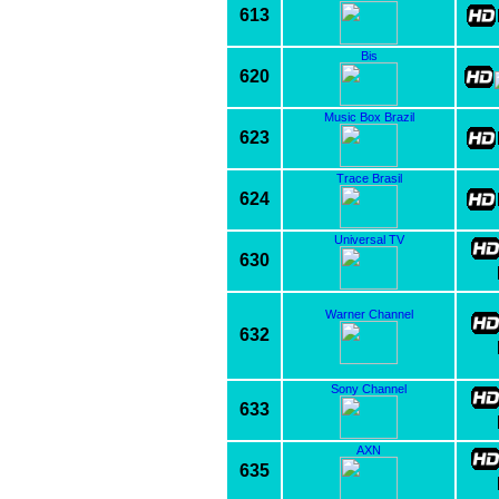
613
Bis
620
Music Box Brazil
623
Trace Brasil
624
Universal TV
630
Warner Channel
632
Sony Channel
633
AXN
635