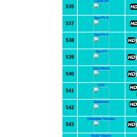
Canal Off
535
SporTV 3
537
SporTV 2
538
SporTV
539
GloboNews
540
GNT
541
Multishow
542
Globoplay Novelas
543
Modo Viagem