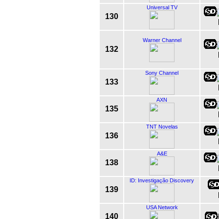
Universal TV
130
Warner Channel
132
Sony Channel
133
AXN
135
TNT Novelas
136
A&E
138
ID: Investigação Discovery
139
USA Network
140