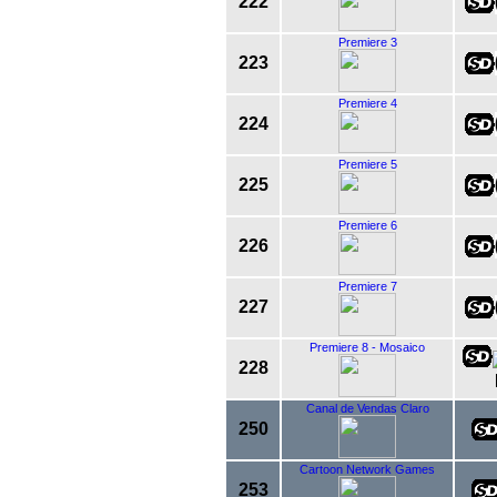
222
Premiere 3
223
Premiere 4
224
Premiere 5
225
Premiere 6
226
Premiere 7
227
Premiere 8 - Mosaico
228
Canal de Vendas Claro
250
Cartoon Network Games
253