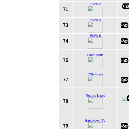
ESPN 2
71
ESPN 4
73
ESPN 5
74
BandSports
75
CNN Brasil
77
Record News
78
BandNews TV
79