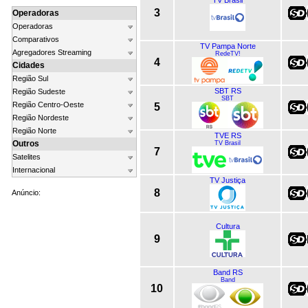
3
Operadoras
Operadoras
Comparativos
TV Pampa Norte
Agregadores Streaming
RedeTV!
4
Cidades
Região Sul
SBT RS
Região Sudeste
SBT
Região Centro-Oeste
5
Região Nordeste
Região Norte
TVE RS
Outros
TV Brasil
7
Satelites
Internacional
TV Justiça
8
Anúncio:
Cultura
9
Band RS
Band
10