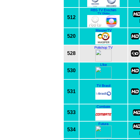
RBS TV Erechim
TV Globo
512
MasperTV
520
Polishop TV
528
L!ke
530
TV Brasil
531
Combate
533
Futura
534