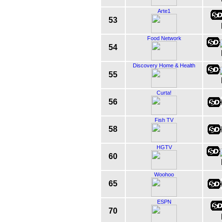
Arte1
53
Food Network
54
Discovery Home & Health
55
Curta!
56
Fish TV
58
HGTV
60
Woohoo
65
ESPN
70