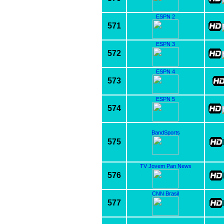
ESPN 2
571
ESPN 3
572
ESPN 4
573
ESPN 5
574
BandSports
575
TV Jovem Pan News
576
CNN Brasil
577