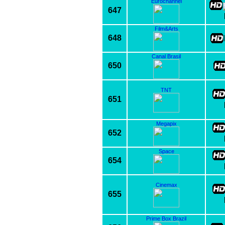
Eurochannel
647
Film&Arts
648
Canal Brasil
650
TNT
651
Megapix
652
Space
654
Cinemax
655
Prime Box Brazil