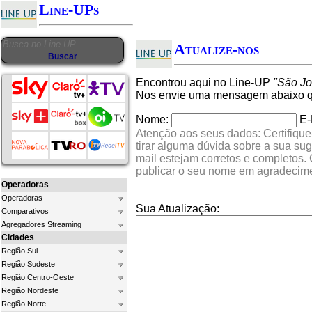
Line-UPs
Atualize-nos
Encontrou aqui no Line-UP
"São Jo
Nos envie uma mensagem abaixo qu
Nome:
E-
Atenção aos seus dados: Certifique
tirar alguma dúvida sobre a sua su
mail estejam corretos e completos.
publicar o seu nome em agradecim
Operadoras
Operadoras
Sua Atualização:
Comparativos
Agregadores Streaming
Cidades
Região Sul
Região Sudeste
Região Centro-Oeste
Região Nordeste
Região Norte