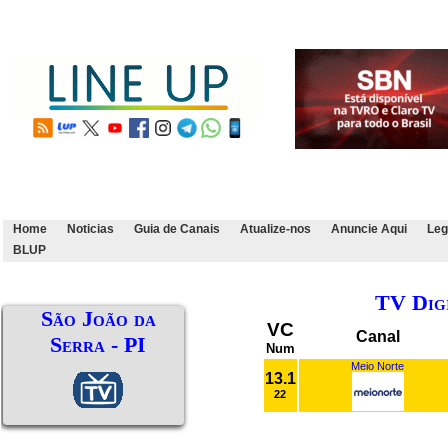
Home
Noticias
Guia de Canais
Atualize-nos
Anuncie Aqui
Leg
BLUP
TV Dig
São João da
VC
Canal
Serra - PI
Num
Meio Norte
13.1
22