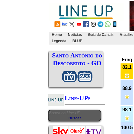
Home
Noticias
Guia de Canais
Atualize
Legenda
BLUP
Santo Antônio do
Freq
Descoberto - GO
82.1
88.9
Line-UPs
98.1
100.5