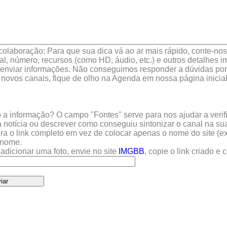
colaboração: Para que sua dica vá ao ar mais rápido, conte-nos 
l, número, recursos (como HD, áudio, etc.) e outros detalhes im
enviar informações. Não conseguimos responder a dúvidas por 
 novos canais, fique de olho na Agenda em nossa página inicial
a informação? O campo "Fontes" serve para nos ajudar a verific
 notícia ou descrever como conseguiu sintonizar o canal na sua
sira o link completo em vez de colocar apenas o nome do site (e
u nome.
adicionar uma foto, envie no site
IMGBB
, copie o link criado e