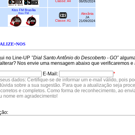
Classe: A4
06/05/2024
Kiss FM Brasília
Kiss FM
Alexânia
JA
Classe: A1
21/09/2024
alize-nos
qui no Line-UP
"Dial Santo Antônio do Descoberto - GO"
alguma 
 alterar? Nos envie uma mensagem abaixo que verificaremos e 
E-Mail:
*
seus dados: Certifique-se de informar um e-mail válido, pois p
 dúvida sobre a sua sugestão. Para que a atualização seja proc
 corretos e completos. Como forma de reconhecimento, ao envia
eu nome em agradecimento!
ção: