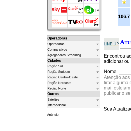
106.7
Operadoras
Atu
Operadoras
Comparativos
Agregadores Streaming
Encontrou a
Cidades
adicionar ou
Região Sul
Nome:
Região Sudeste
Atenção aos 
Região Centro-Oeste
tirar alguma
Região Nordeste
mail estejam
Região Norte
publicar o s
Outros
Satelites
Internacional
Sua Atualiza
Anúncio: