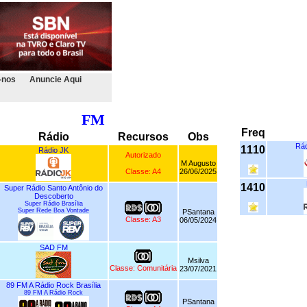
-nos
Anuncie Aqui
FM
Freq
Rádio
Recursos
Obs
Rád
1110
Rádio JK
Autorizado
M Augusto
Classe: A4
26/06/2025
1410
Super Rádio Santo Antônio do
Descoberto
Super Rádio Brasília
Super Rede Boa Vontade
PSantana
Classe: A3
06/05/2024
SAD FM
Msilva
Classe: Comunitária
23/07/2021
89 FM A Rádio Rock Brasília
89 FM A Rádio Rock
PSantana