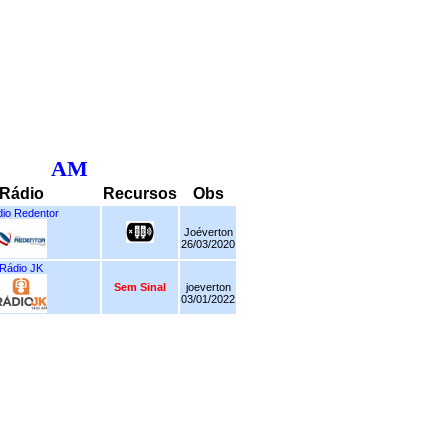
AM
Rádio
Recursos
Obs
io Redentor
Joéverton
26/03/2020
Rádio JK
Sem Sinal
joeverton
03/01/2022