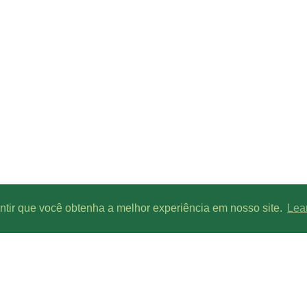
antir que você obtenha a melhor experiência em nosso site.
Lea