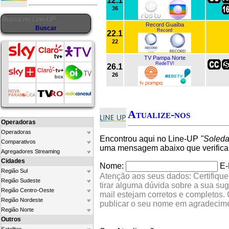
12.1
36
Record Guaíba
Record
22.1
22
TV Pampa Norte
RedeTV!
26.1
26
Atualize-nos
Operadoras
Operadoras
Encontrou aqui no Line-UP
"Soleda
Comparativos
uma mensagem abaixo que verifica
Agregadores Streaming
Cidades
Nome:
E-
Região Sul
Atenção aos seus dados: Certifique
Região Sudeste
tirar alguma dúvida sobre a sua su
Região Centro-Oeste
mail estejam corretos e completos.
Região Nordeste
publicar o seu nome em agradecim
Região Norte
Outros