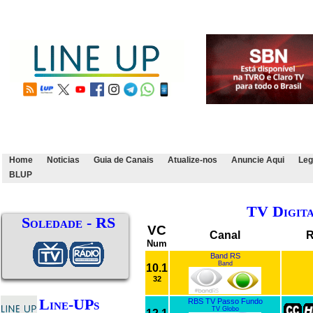
Home
Noticias
Guia de Canais
Atualize-nos
Anuncie Aqui
Leg
BLUP
TV Digit
Soledade - RS
VC
Canal
R
Num
Band RS
Band
10.1
32
Line-UPs
RBS TV Passo Fundo
TV Globo