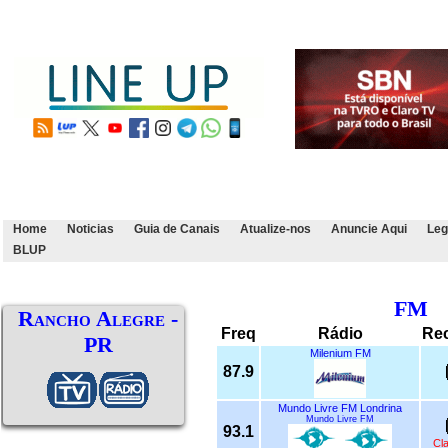
Home
Noticias
Guia de Canais
Atualize-nos
Anuncie Aqui
Leg
BLUP
FM
Rancho Alegre -
Freq
Rádio
Re
PR
Milenium FM
87.9
Mundo Livre FM Londrina
Mundo Livre FM
93.1
Cl