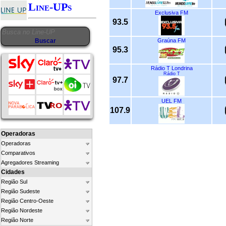
Line-UPs
Exclusiva FM
93.5
Graúna FM
95.3
Rádio T Londrina
Rádio T
97.7
UEL FM
107.9
Operadoras
Operadoras
Comparativos
Agregadores Streaming
Cidades
Região Sul
Região Sudeste
Região Centro-Oeste
Região Nordeste
Região Norte