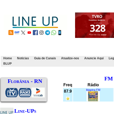
Home
Noticias
Guia de Canais
Atualize-nos
Anuncie Aqui
Leg
BLUP
FM
Florânia - RN
Freq
Rádio
Ibiapina FM
87.9
Line-UPs