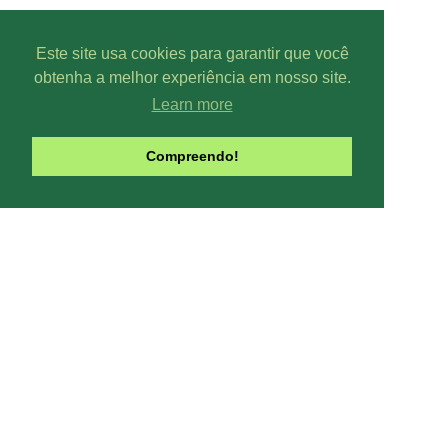
Este site usa cookies para garantir que você
obtenha a melhor experiência em nosso site.
Learn more
Parcer
Compreendo!
Line-UP - Todo
Pode-se captar mais ou menos can
climáticas, interfe
Contribua com o site:
O Line-UP é u
os canais de TV e Rádio si
Todas datas e horários do site são
contra a pirataria 
Este site usa Cookies para melhora