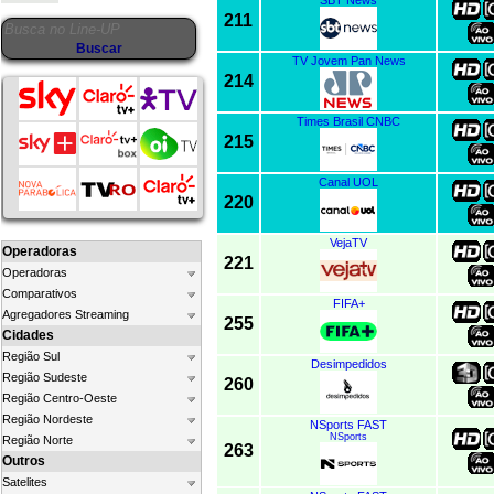
211
TV Jovem Pan News
214
Times Brasil CNBC
215
Canal UOL
220
VejaTV
Operadoras
221
Operadoras
Comparativos
FIFA+
Agregadores Streaming
255
Cidades
Região Sul
Desimpedidos
Região Sudeste
260
Região Centro-Oeste
Região Nordeste
NSports FAST
NSports
Região Norte
263
Outros
Satelites