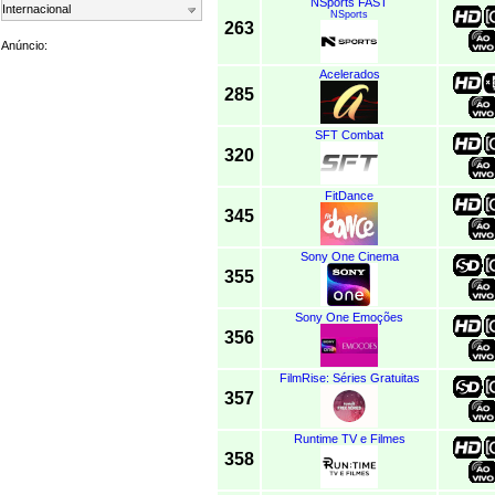
NSports FAST
Internacional
NSports
263
Anúncio:
Acelerados
285
SFT Combat
320
FitDance
345
Sony One Cinema
355
Sony One Emoções
356
FilmRise: Séries Gratuitas
357
Runtime TV e Filmes
358