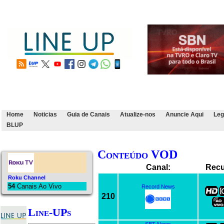
Home
Noticias
Guia de Canais
Atualize-nos
Anuncie Aqui
Leg
BLUP
Conteúdo VOD
Canal:
Recu
Roku Channel
54
Canais Ao Vivo
Record News
210
Line-UPs
SBT News