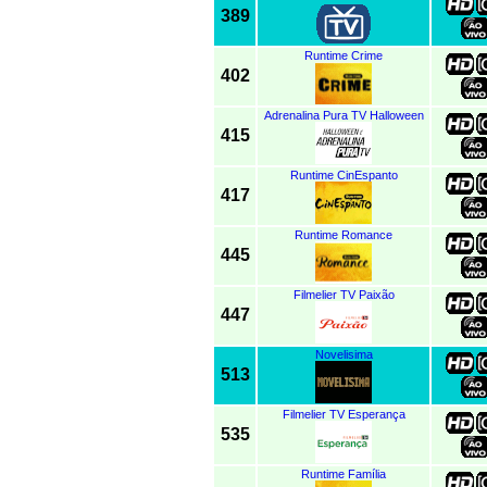
389
Runtime Crime
402
Adrenalina Pura TV Halloween
415
Runtime CinEspanto
417
Runtime Romance
445
Filmelier TV Paixão
447
Novelisima
513
Filmelier TV Esperança
535
Runtime Família