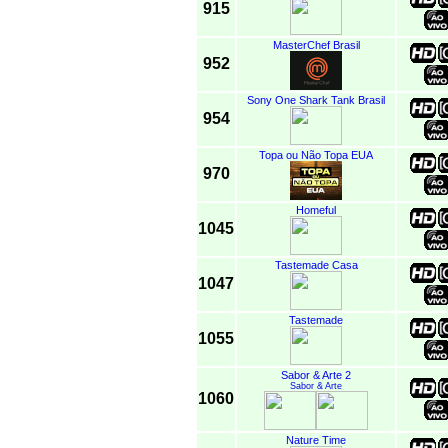
915
MasterChef Brasil
952
Sony One Shark Tank Brasil
954
Topa ou Não Topa EUA
970
Homeful
1045
Tastemade Casa
1047
Tastemade
1055
Sabor & Arte 2
Sabor & Arte
1060
Nature Time