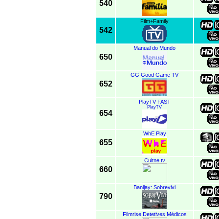
540
Film+Family
542
Manual do Mundo
650
GG Good Game TV
652
PlayTV FAST
PlayTV
654
WhE Play
655
Cultne.tv
660
Banijay: Sobrevivi
790
Filmrise Detetives Médicos