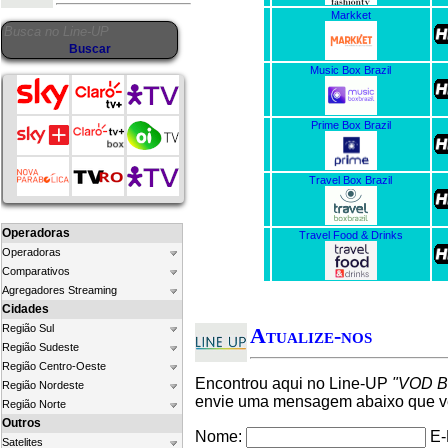
Markket
Music Box Brazil
Prime Box Brazil
Travel Box Brazil
Operadoras
Travel Food & Drinks
Operadoras
Comparativos
Agregadores Streaming
Cidades
Região Sul
Atualize-nos
Região Sudeste
Região Centro-Oeste
Encontrou aqui no Line-UP
"VOD Bo
Região Nordeste
envie uma mensagem abaixo que ver
Região Norte
Outros
Nome:
E-
Satelites