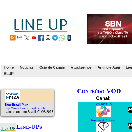
Home
Noticias
Guia de Canais
Atualize-nos
Anuncie Aqui
Leg
BLUP
Conteúdo VOD
Canal:
Box Kids TV
Box Brazil Play
http://www.boxbrazilplay.tv.br
Lançamento no Brasil: 01/05/2017
FashionTV Brasil
Line-UPs