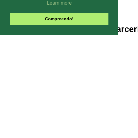
Learn more
Compreendo!
Parcer
Line-UP - Todo
Pode-se captar mais ou menos can
climáticas, interfe
Contribua com o site:
O Line-UP é u
os canais de TV e Rádio si
Todas datas e horários do site são
contra a pirataria 
Este site usa Cookies para melhora
você concord