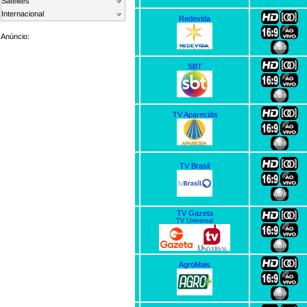
Satelites
Internacional
Redevida
Anúncio:
SBT
TV Aparecida
TV Brasil
TV Gazeta
TV Universal
AgroMais