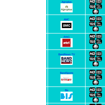
Agroplus
AMC
Arte1
BandNews TV
BandSports
Bis