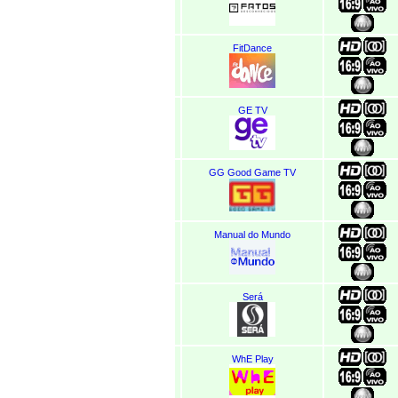
FitDance
GE TV
GG Good Game TV
Manual do Mundo
Será
WhE Play