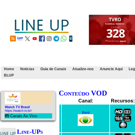
Home
Noticias
Guia de Canais
Atualize-nos
Anuncie Aqui
Leg
BLUP
Conteúdo VOD
Canal:
Recursos:
Watch TV Brasil
https://watch.tv.br/
Band
85
Canais Ao Vivo
Line-UPs