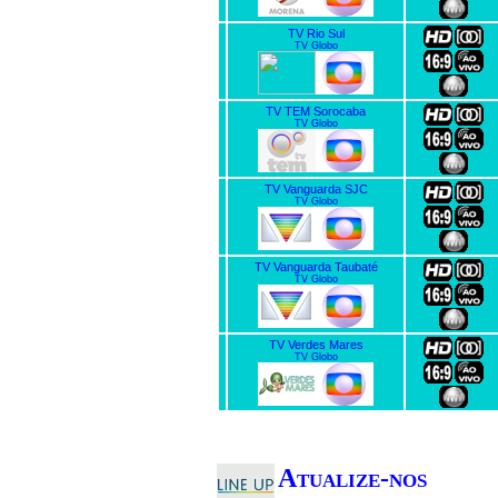
TV Rio Sul
TV Globo
TV TEM Sorocaba
TV Globo
TV Vanguarda SJC
TV Globo
TV Vanguarda Taubaté
TV Globo
TV Verdes Mares
TV Globo
Atualize-nos