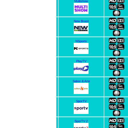
Multishow
New Brasil
NSports
PlayTV
Sabor & Arte
SporTV
SporTV 2