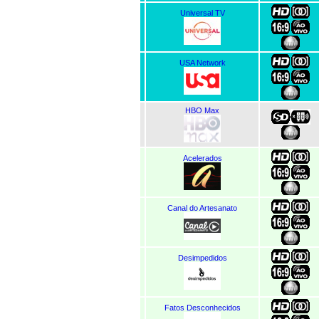
Universal TV
USA Network
HBO Max
Acelerados
Canal do Artesanato
Desimpedidos
Fatos Desconhecidos