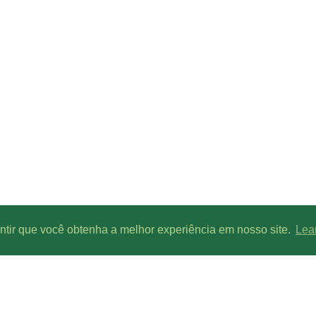
antir que você obtenha a melhor experiência em nosso site.
Lea